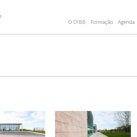
o
O CFBB
Formação
Agenda