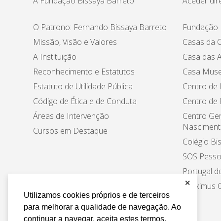
A Fundação Bissaya Barreto
Aceder dir
O Patrono: Fernando Bissaya Barreto
Fundação 
Missão, Visão e Valores
Casas da C
A Instituição
Casa das A
Reconhecimento e Estatutos
Casa Muse
Estatuto de Utilidade Pública
Centro de 
Código de Ética e de Conduta
Centro de
Áreas de Intervenção
Centro Ger
Nasciment
Cursos em Destaque
Colégio Bi
SOS Pesso
Portugal d
✕
Proximus C
Utilizamos cookies próprios e de terceiros
para melhorar a qualidade de navegação. Ao
continuar a navegar, aceita estes termos.