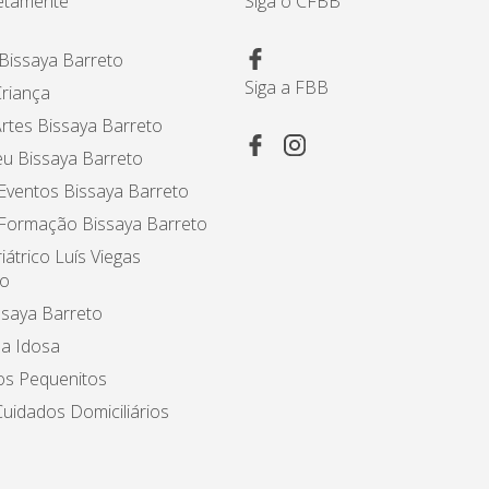
etamente
Siga o CFBB
Bissaya Barreto
Siga a FBB
riança
rtes Bissaya Barreto
u Bissaya Barreto
Eventos Bissaya Barreto
 Formação Bissaya Barreto
iátrico Luís Viegas
o
ssaya Barreto
a Idosa
os Pequenitos
uidados Domiciliários