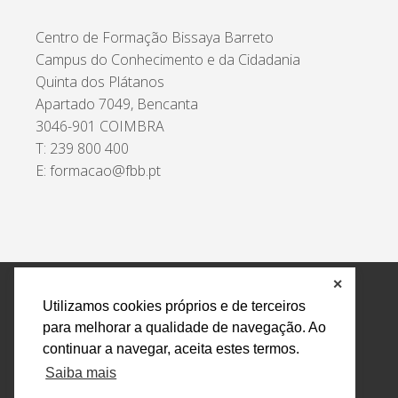
Centro de Formação Bissaya Barreto
Campus do Conhecimento e da Cidadania
Quinta dos Plátanos
Apartado 7049, Bencanta
3046-901 COIMBRA
T: 239 800 400
E: formacao@fbb.pt
✕
Política de Privacidade e Tratamento de Dados
Utilizamos cookies próprios e de terceiros
Encarregado de Proteção de Dados
Livro Eletrónico
para melhorar a qualidade de navegação. Ao
de Reclamações
Canal de Denúncias
continuar a navegar, aceita estes termos.
Todos os direitos reservados Design by AM. Developed by
Saiba mais
Crossing