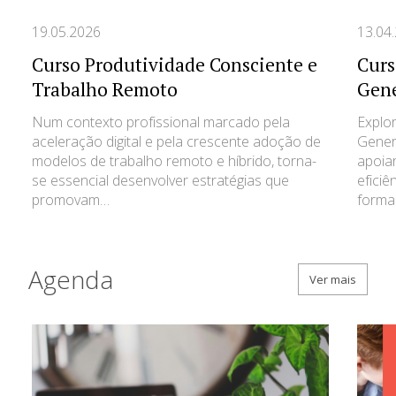
Formação
19.05.2026
13.04
Agenda
Curso Produtividade Consciente e
Curs
Trabalho Remoto
Gene
Parcerias
Num contexto profissional marcado pela
Explor
aceleração digital e pela crescente adoção de
Gener
Bolsa de Formadores
modelos de trabalho remoto e híbrido, torna-
apoia
se essencial desenvolver estratégias que
efici
Contactos
promovam…
form
GIP
Agenda
Ver mais