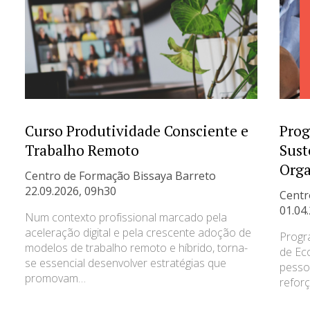
Curso Produtividade Consciente e
Prog
Trabalho Remoto
Sust
Orga
Centro de Formação Bissaya Barreto
22.09.2026, 09h30
Centr
01.04
Num contexto profissional marcado pela
aceleração digital e pela crescente adoção de
Progr
modelos de trabalho remoto e híbrido, torna-
de Ec
se essencial desenvolver estratégias que
pesso
promovam…
refor